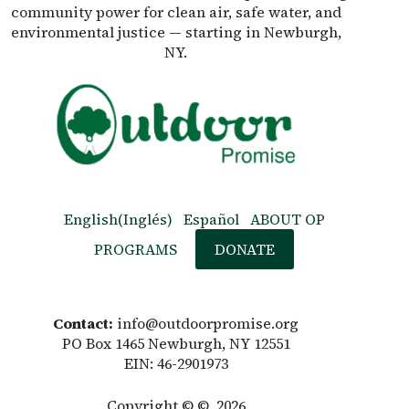
community power for clean air, safe water, and
environmental justice — starting in Newburgh,
NY.
English
(
Inglés
)
Español
ABOUT OP
PROGRAMS
DONATE
Contact:
info@outdoorpromise.org
PO Box 1465 Newburgh, NY 12551
EIN: 46-2901973
Copyright © ©. 2026