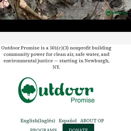
This post is also available in:
English
Outdoor Promise is a 501(c)(3) nonprofit building
community power for clean air, safe water, and
environmental justice — starting in Newburgh,
NY.
English
(
Inglés
)
Español
ABOUT OP
PROGRAMS
DONATE