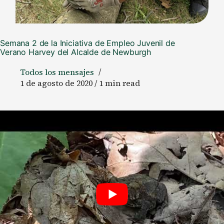
Semana 2 de la Iniciativa de Empleo Juvenil de
Verano Harvey del Alcalde de Newburgh
Todos los mensajes
1 de agosto de 2020 / 1 min read
Los trabajadores juveniles de verano se han centrado en
la administración ambiental. Por favor, disfrute de un
resumen de todo el trabajo duro y los logros que
continúan enseñando habilidades prácticas y creando
oportunidades para que los trabajadores juveniles
continúen creciendo. Ayudamos a despejar el camino
hasta el punto más alto de Newburgh, Nueva York. La
cima de Snake Hill es una visita obligada y disfrutamos
de nuestro almuerzo con vistas al valle de Hudson.