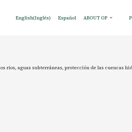
English
(
Inglés
)
Español
ABOUT OP
os ríos, aguas subterráneas, protección de las cuencas hi